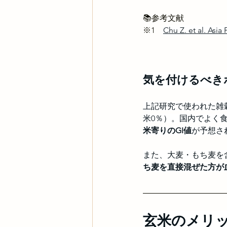
📚参考文献
※1　
Chu Z. et al. Asia
気を付けるべき
上記研究で使われた雑
米0％）。国内でよく
米寄りのGI値
が予想さ
また、大麦・もち麦を
ち麦を直接混ぜた方が
玄米のメリ