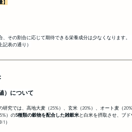
量】
合、その割合に応じて期待できる栄養成分は少なくなります。
上記表の通り）
果
I値）について
新の研究では、高地大麦（25%）、玄米（20%）、オート麦（20
5%）の
5種類の穀物を配合した雑穀米
と白米を摂取させ、ブド
※1）