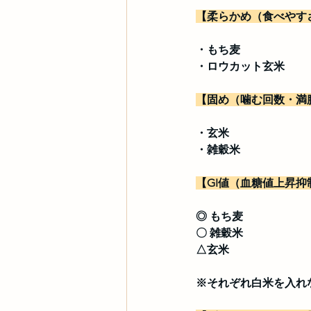
【柔らかめ（食べやす
・もち麦
・ロウカット玄米
【固め（噛む回数・満
・玄米
・雑穀米
【GI値（血糖値上昇抑
◎ もち麦
〇 雑穀米
△玄米
※それぞれ白米を入れ