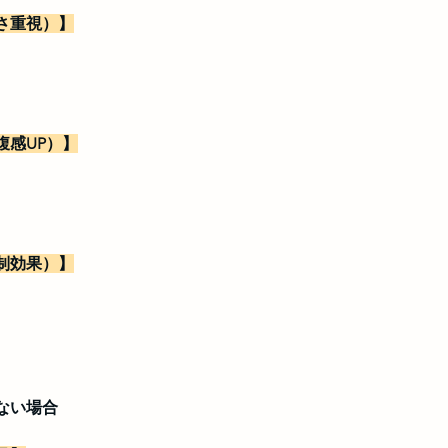
さ重視）】
腹感UP）】
制効果）】
ない場合