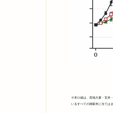
※本GI値は、高地大麦・玄米
いるすべての雑穀米に当ては