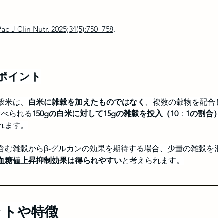
 Pac J Clin Nutr. 2025;34(5):750–758
.
ポイント
穀米は、
白米に雑穀を加えたものではなく
、複数の穀物を配合
食べられる
150gの白米に対して15gの雑穀を投入（10：1の割合
れます。
含む雑穀からβ-グルカンの効果を期待する場合、少量の雑穀を
血糖値上昇抑制効果は得られやすい
と考えられます。
ットや特徴