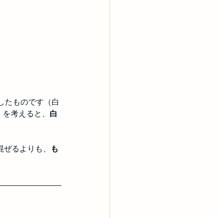
したものです（白
）
を考えると、
白
混ぜるよりも、
も