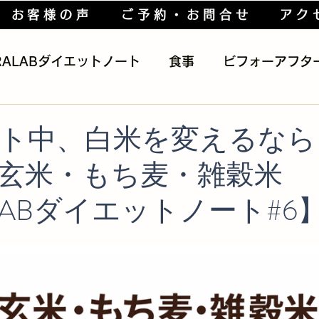
お客様の声
ご予約・お問合せ
アク
RALABダイエットノート
食事
ビフォーアフタ
トレーニング
健康
ブログ
Diet & Hea
ト中、白米を変えるなら
玄米・もち麦・雑穀米
LABダイエットノート#6