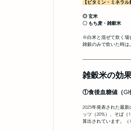
【ビタミン・ミネラル
◎ 玄米
〇 もち麦・雑穀米
※白米と混ぜて炊く場
雑穀のみで炊いた時は
雑穀米の効
①食後血糖値（G
2025年発表された最
ッツ（20%）、そば（1
算出されています。（