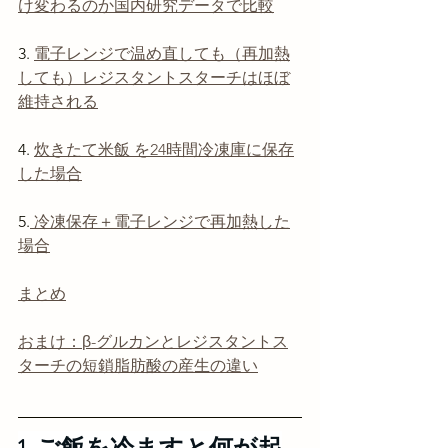
け変わるのか国内研究データで比較
3. 
電子レンジで温め直しても（再加熱
しても）レジスタントスターチはほぼ
維持される
4. 
炊きたて米飯 を24時間冷凍庫に保存
した場合
5.
 冷凍保存＋電子レンジで再加熱した
場合
まとめ
おまけ：β-グルカンとレジスタントス
ターチの短鎖脂肪酸の産生の違い
1. ご飯を冷ますと何が起