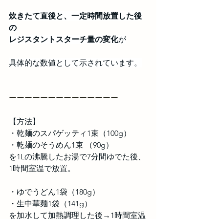
炊きたて直後と、一定時間放置した後
の
レジスタントスターチ量の変化
が
具体的な数値として示されています。
ーーーーーーーーーーーーーー
【方法】
・乾麺のスパゲッティ1束（100g）
・乾麺のそうめん1束 （90g）
を1Lの沸騰したお湯で7分間ゆでた後、
1時間室温で放置。
・ゆでうどん1袋（180g）
・生中華麺1袋（141g）
を加水して加熱調理した後→1時間室温