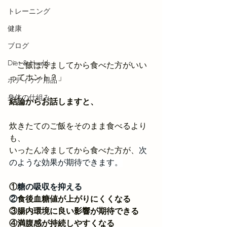
トレーニング
健康
ブログ
Diet & Health
「ご飯は冷ましてから食べた方がいい
ってホント？」
ボディケア用品
身体の仕組み
結論からお話しますと、
炊きたてのご飯をそのまま食べるより
も、
いったん冷ましてから食べた方が、
次
のような効果が期待できます。
①
糖の吸収を抑える
②
食後血糖値が上がりにくくなる
③腸内環境に良い影響が期待できる
④満腹感が持続しやすくなる