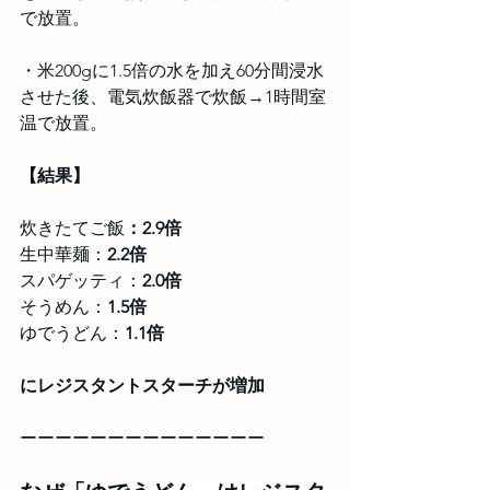
で放置。
・米200gに1.5倍の水を加え60分間浸水
させた後、電気炊飯器で炊飯→1時間室
温で放置。
【結果】
炊きたてご飯
：2.9倍
生中華麺：
2.2倍
スパゲッティ：
2.0倍
そうめん：
1.5倍
ゆでうどん：
1.1倍　
にレジスタントスターチが増加
ーーーーーーーーーーーーーー