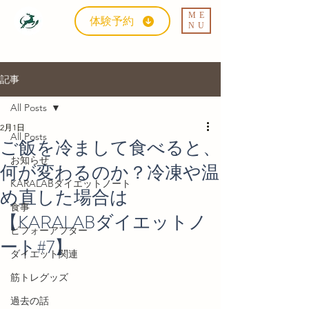
ME
体験予約
NU
記事
All Posts
2月1日
All Posts
ご飯を冷まして食べると、
お知らせ
何が変わるのか？冷凍や温
KARALABダイエットノート
め直した場合は
食事
【KARALABダイエットノ
ビフォーアフター
ート#7】
ダイエット関連
筋トレグッズ
過去の話