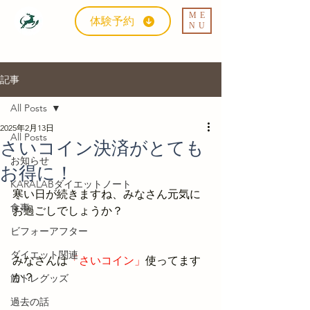
ME
体験予約
NU
記事
All Posts
2025年2月13日
All Posts
さいコイン決済がとても
お知らせ
お得に！
KARALABダイエットノート
寒い日が続きますね、みなさん元気に
食事
お過ごしでしょうか？
ビフォーアフター
ダイエット関連
みなさんは
「さいコイン」
使ってます
か？
筋トレグッズ
過去の話