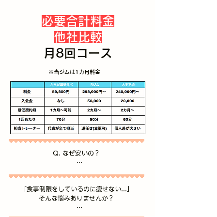
必要合計料金
他社比較
​月8回コース
​※当ジムは1カ月料金
Q. ​なぜ安いの？

A. ​人件費・広告費・その他開業費用を

業者を介さず1人で行えるところは極限まで抑
「食事制限をしているのに痩せない...」

えたため。

​そんな悩みありませんか？

​また、自分が長く過ごした地元の方々のために

最近は食事に対して気をつけている方も多く、
