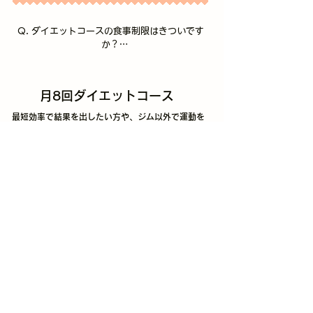
通いやすい料金で提供したかったため、

実際に当ジムにダイエット目的で入会された方
ギリギリまで下げた料金になります。
の半数以上が、

Q. ダイエットコースの食事制限はきついです
「すでに食事を抑えているが体重が落ちない」

か？

状態でした。

A.  始めた方のほぼ全員が、

これは本来必要な栄養成分が枯渇している可能
「思ったよりもつらくない」と答えています。

性が高く、

月8回ダイエットコース
「こんなに食べられるんだ」と驚かれる方もい
当ジムでは、

らっしゃいます。

最短効率で結果を出したい方や、ジム以外で運動を
「食事の栄養バランス・生活習慣・運動」

スタート前に食べ過ぎの習慣があった方は、慣
したくない方はこちらがおすすめ
から見直し、

れるまでに少し時間はかかりましたが、1人1人
脂肪が落ちやすい身体を作ります

​目安：1カ月で約1～3.5kg減少される方が多いです
に合わせて生活習慣を丁寧にヒヤリングし、ス
トレスを最小限に抑えながら続けられる工夫を
​まずは体験で、あなたに合った方法を一緒に見
しています。
つけていきましょう💪
月4回ダイエットコース
​こちらは​ジム外での運動を積極的に行える方や、長
期的に少しずつでも効果を出したい方にオススメ
​​目安：1カ月で約0.5～2kg減少される方が多いです