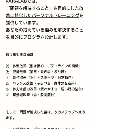
KARALABでは、
「問題を解決すること」を目的にした
改
善に特化したパーソナルトレーニング
を
提供しています。
​あなたの抱えている悩みを解決すること
を目的にプログラム設計します。
​取り組む主な領域：
👯 体型改善（引き締め・ボディラインの調整）
🕺 姿勢改善（猫背・巻き肩・反り腰）
🚶 動作改善（歩行・スポーツ・日常動作）
⚖ バランス改善（ふらつき・身体の左右差）
💪 体力＆筋力改善（疲れやすさ・弱い所の強化）
🦵 可動域改善（肩・股関節他）
そして、問題が解決した後は、次のステップへ進み
ます。