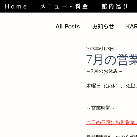
Home
メニュー・料金
館内巡り
All Posts
お知らせ
KA
2025年6月28日
筋トレグッズ
過去の話
7月の営業
～7月のお休み～
身体の仕組み
木曜日（定休）、
5(土)
～営業時間～
20日の日曜は特別営業