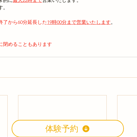
常的に
最大22時まで
営業いたします。
す。
終了から60分延長した
19時00分まで営業いたします
。
に閉めることもあります
体験予約
​