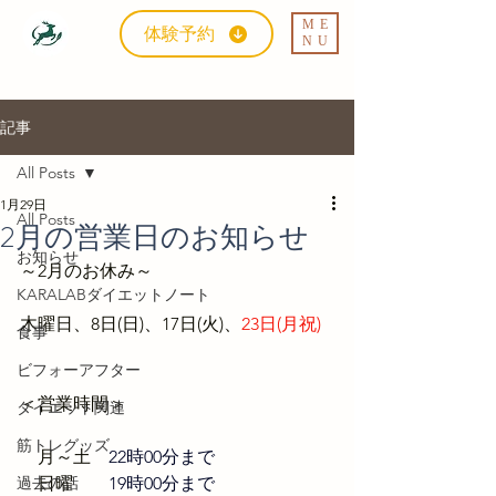
ME
体験予約
NU
記事
All Posts
1月29日
All Posts
2月の営業日のお知らせ
お知らせ
～2月のお休み～
KARALABダイエットノート
木曜日、
8日(日)、17日(火)、
23日(月祝)
食事
ビフォーアフター
＜営業時間＞
ダイエット関連
筋トレグッズ
　月～土　
22時00分まで
過去の話
　日曜　
19時00分まで