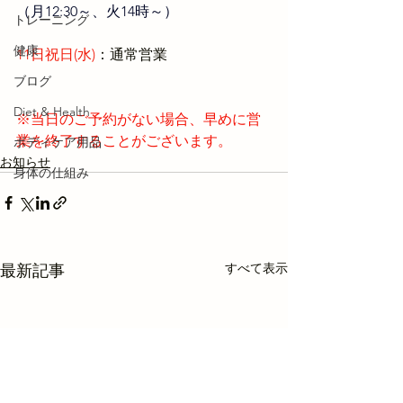
（月12:30～、火14時～）
トレーニング
健康
11日祝日(水)
：通常営業
ブログ
Diet & Health
※当日のご予約がない場合、早めに営
業を終了することがございます。
ボディケア用品
お知らせ
身体の仕組み
すべて表示
最新記事