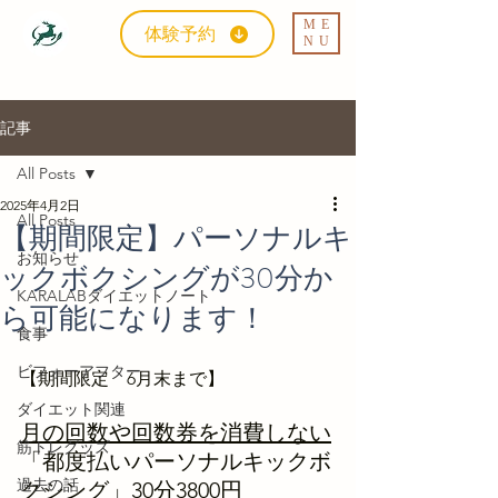
ME
体験予約
NU
記事
All Posts
2025年4月2日
All Posts
【期間限定】パーソナルキ
お知らせ
ックボクシングが30分か
KARALABダイエットノート
ら可能になります！
食事
ビフォーアフター
【期間限定　6月末まで】
ダイエット関連
月の回数や回数券を消費しない
筋トレグッズ
「都度払いパーソナルキックボ
過去の話
クシング」30分3800円