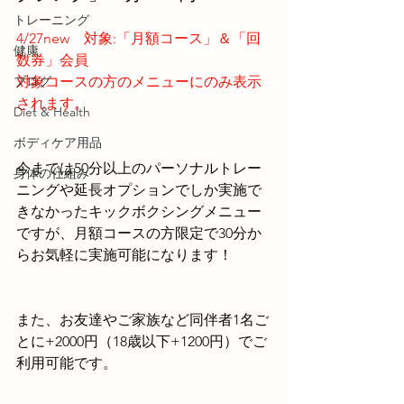
トレーニング
4/27new　対象:「月額コース」＆「回
健康
数券」会員
ブログ
対象コースの方のメニューにのみ表示
されます。
Diet & Health
ボディケア用品
今までは50分以上のパーソナルトレー
身体の仕組み
ニングや延長オプションでしか実施で
きなかったキックボクシングメニュー
ですが、月額コースの方限定で30分か
らお気軽に実施可能になります！
また、お友達やご家族など同伴者1名ご
とに+2000円（18歳以下+1200円）でご
利用可能です。