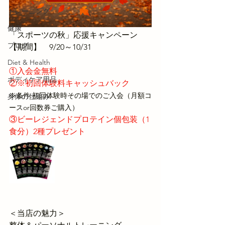
トレーニング
健康
「スポーツの秋」応援キャンペーン
ブログ
【期間】　9/20～10/31
Diet & Health
①入会金無料
ボディケア用品
②※初回体験料キャッシュバック
※条件:初回体験時その場でのご入会（月額コ
身体の仕組み
ースor回数券ご購入）
③ビーレジェンドプロテイン個包装（1
食分）2種プレゼント
＜当店の魅力＞