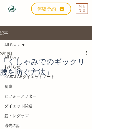
ME
体験予約
NU
記事
All Posts
5月18日
All Posts
「くしゃみでのギックリ
お知らせ
腰を防ぐ方法」
KARALABダイエットノート
食事
ビフォーアフター
ダイエット関連
筋トレグッズ
過去の話