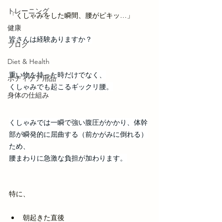
トレーニング
「くしゃみをした瞬間、腰がピキッ…」
健康
皆さんは経験ありますか？
ブログ
Diet & Health
重い物を持った時だけでなく、
ボディケア用品
くしゃみでも起こるギックリ腰。
身体の仕組み
くしゃみでは一瞬で強い腹圧がかかり、体幹
部が瞬発的に屈曲する（前かがみに倒れる）
ため、
腰まわりに急激な負担が加わります。
特に、
朝起きた直後