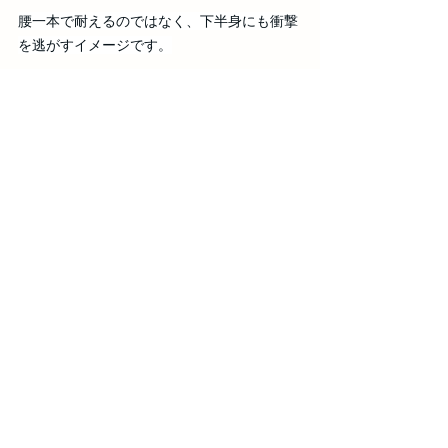
腰一本で耐えるのではなく、下半身にも衝撃
を逃がすイメージです。
まとめ
くしゃみは一瞬ですが、腰にはかなり強い負
担がかかります。
「ただのくしゃみ」と油断せず、
手をつく
少し膝を曲げる
これだけでも、腰への負担を減らしやすくな
ります。
特に腰痛持ちの方や、過去にギックリ腰を経