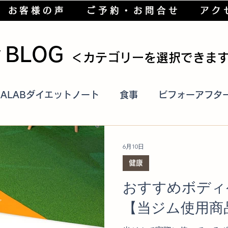
お客様の声
ご予約・お問合せ
アク
▼BLOG
＜カテゴリーを選択できま
RALABダイエットノート
食事
ビフォーアフタ
トレーニング
健康
ブログ
Diet & Hea
6月10日
健康
おすすめボディ
【当ジム使用商