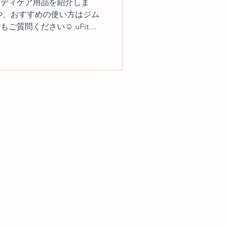
ボディケア用品を紹介しま
や、おすすめの使い方はジム
ご質問ください☺ uFit
トレッチ用ポール デザインの似た1
ール商品も使用したことがあ
なく、料金も安いのでオスス
ce Pole ストレッチ用ポール
ク VALX フォームローラー 圧を
 安い中でもしっかりした作
ます。 VALX フォームロー
手作りのホームページです🔰
nリンク （当時は2000円弱でし
リガーポイント) グリッドボール
オレンジ 胸郭の動きを作るため
ールは大きさも硬さも丁度い
ガーポイント社製品になりま
リガーポイント) グリッドボール