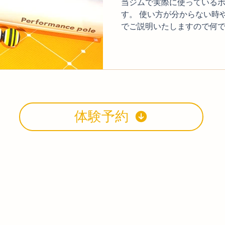
当ジムで実際に使っている
す。 使い方が分からない時
でご説明いたしますので何でも
Performance Pole ス
万円弱する某ストレッチポ
りますが、使い心地は遜色
メです！ uFit Performan
6,980円 👈Amazonリン
しっかり入れやすい硬さで、
りで今のところ壊れず使えてい
体験予約
​
ラー 2,880円 👈Amazo
た） TRIGGERPOINT(ト
直径13cm ソフトタイプ 
のケアに適したこちらのボ
いです。 信頼しているトリ
す。 TRIGGERPOINT(ト
直径13cm ソ